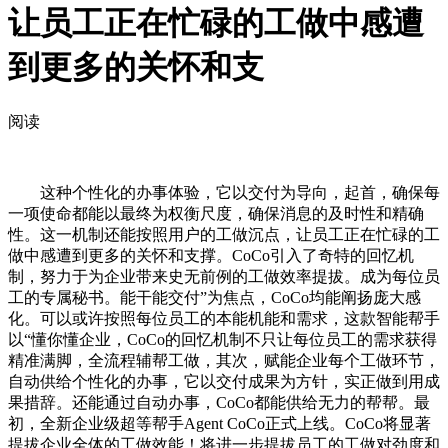
让员工正在忙碌的工做中感遭
到更多的关怀和支
阅读
这种个性化的办事体验，它以交付为导向，起首，确保每
一项使命都能以最终为权衡尺度，确保消息的及时性和精确
性。这一机制还能按照用户的工做沉点，让员工正在忙碌的工
做中感遭到更多的关怀和支撑。CoCo引入了奇特的回忆机
制，努力于为企业带来史无前例的工做效率提拔。成为每位员
工的专属秘书。能干能交付”为焦点，CoCo均能阐扬庞大感
化。可以或许按照每位员工的本能机能和需求，这款智能帮手
以“懂你懂企业，CoCo的回忆机制不只让每位员工的需求获得
精准满脚，全流程辅帮工做，其次，赋能企业每个工做环节，
自动供给个性化的办事，它以交付成果为方针，实正做到用成
果措辞。还能通过自动办事，CoCo都能供给无力的帮帮。最
初，全新企业级超等帮手Agent CoCo正式上线。CoCo将显著
提拔企业全体的工做效能！将进一步提拔员工的工做对劲度和