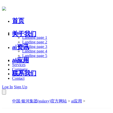
首页
关于我们
Home
Landing page 1
Landing page 2
ai资讯
Landing page 3
Landing page 4
Landing page 5
ai应用
About Us
Services
Company
联系我们
Blog
Contact
Log In
Sign Up
中国·银河集团(galaxy)官方网站
>
ai应用
>