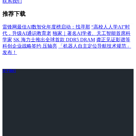
联系我们
推荐下载
雷锋网最佳AI数智化年度榜启动：找寻那
“高校人人学AI”时
代，升级AI通识教育老
独家｜著名AI学者、天工智能首席科
学家
SK 海力士推出全球首款 DDR5 DRAM
龚正见证影谱等
科创企业战略签约 压轴亮
「机器人自主定位导航技术规范」
发布！
关于我们