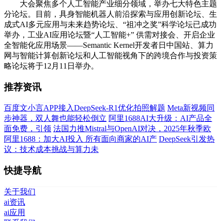
大会聚焦多个人工智能产业细分领域，举办七大特色主题
分论坛。目前，具身智能机器人前沿探索与应用创新论坛、生
成式AI多元应用与未来趋势论坛、“祖冲之奖”科学论坛已成功
举办，工业AI应用论坛暨“人工智能+” 供需对接会、开启企业
全智能化应用场景——Semantic Kernel开发者日中国站、算力
网与智能计算创新论坛和人工智能视角下的跨境合作与投资策
略论坛将于12月11日举办。
推荐资讯
百度文小言APP接入DeepSeek-R1优化拍照解题
Meta新视频同
步神器，双人舞也能轻松倒立
阿里1688AI大升级：AI产品全
面免费，引领
法国力推Mistral与OpenAI对决，2025年秋季欧
阿里1688：加大AI投入 所有面向商家的AI产
DeepSeek引发热
议：技术成本挑战与算力未
快捷导航
关于我们
ai资讯
ai应用