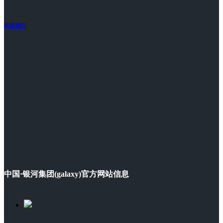
联系我们
中国·银河集团(galaxy)官方网站信息