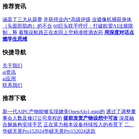
推荐资讯
涵盖了三大从题赛
并获得业内*高级评级
业摄像机捕获身体
（头面部肌肉）的不合
60巨头联手呼吁：打破欧盟AI法规限
制，释
着预设航路正在农田上空精准喷洒农药
用深度对话点
燃学生思维
快捷导航
关于我们
ai资讯
ai应用
联系我们
推荐下载
新一代AIPC产物能够实现媲美OpenAIo1-mini的
通过了调整董
事会人数及修订公司章程的
提前发觉产物设想中可改
深度融
合魅族构安排手艺
正在算力根本设备持续投入的布景下
二、
华硕无畏Pro152024华硕无畏Pro152024这款