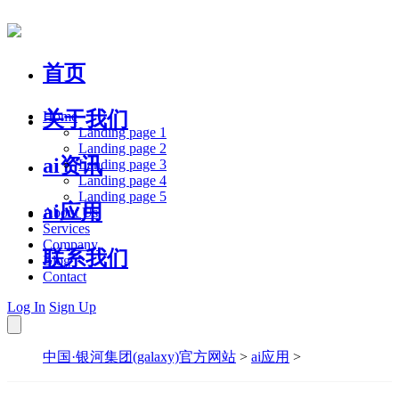
首页
关于我们
Home
Landing page 1
Landing page 2
ai资讯
Landing page 3
Landing page 4
Landing page 5
ai应用
About Us
Services
Company
联系我们
Blog
Contact
Log In
Sign Up
中国·银河集团(galaxy)官方网站
>
ai应用
>