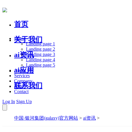
首页
关于我们
Home
Landing page 1
Landing page 2
ai资讯
Landing page 3
Landing page 4
Landing page 5
ai应用
About Us
Services
Company
联系我们
Blog
Contact
Log In
Sign Up
中国·银河集团(galaxy)官方网站
>
ai资讯
>