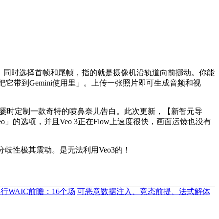
意，同时选择首帧和尾帧，指的就是摄像机沿轨道向前挪动。你能
把它带到Gemini使用里」。上传一张照片即可生成音频和视
。霎时定制一款奇特的喷鼻奈儿告白。此次更新，【新智元导
deo」的选项，并且Veo 3正在Flow上速度很快，画面运镜也没有
歧性极其震动。是无法利用Veo3的！
WAIC前瞻：16个场
可恶意数据注入、竞态前提、法式解体