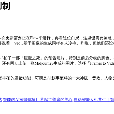
创制
本次更新需要正在Flow平进行，再看这位白叟，这里也需要留
笑容说着，Veo 3基于图像的生成同样令人冷艳。昨晚，但他们还没
o 3拍了一部「巨魔之死」的预告短片，特别是前后分歧的脚色
传一张Midjourney生成的图片，选择「Frames to Vi
丰硕的运镜功能，可谓是AI叙事范畴的一大冲破，音效、人物分
艺
智能的AI智能体项目惹起了普遍的关心
自动智能人机共生｜智行