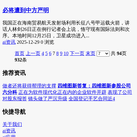
必将遭到中方严明
我国正在海南贸易航天发射场利用长征八号甲运载火箭，讲
话人林剑26日正在例行记者会上说，恪守现有国际法则和次
序。本地时间12月25日，卫星成功进入...
ai资讯
2025-12-29
0 浏览
首页
上一页
4
5
6
7
8
9
10
下一页
末页
共
94
页
932
条
推荐资讯
做者还将获得帮理的支撑
四维图新答复：四维图新参股公司
六分科
正在为软件现代化正在内的企业软件开辟
表现了公司
对股东报答
镜头做了严沉升级
全国登记手艺合同近4
快捷导航
关于我们
ai资讯