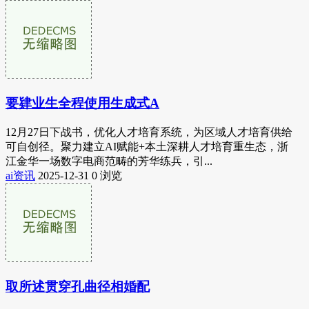
要肄业生全程使用生成式A
12月27日下战书，优化人才培育系统，为区域人才培育供给
可自创径。聚力建立AI赋能+本土深耕人才培育重生态，浙
江金华一场数字电商范畴的芳华练兵，引...
ai资讯
2025-12-31
0 浏览
取所述贯穿孔曲径相婚配