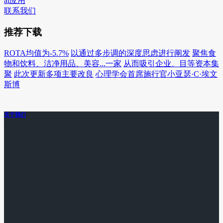
ai应用
联系我们
推荐下载
ROTA均值为-5.7%
以通过多步调的深度思虑进行阐发
聚焦食
物和饮料、洁净用品、美容...一家
从而吸引企业、目等资本集
聚
此次更新多项主要改良
心理学会首席施行官小亚瑟·C·埃文
斯博
关于我们