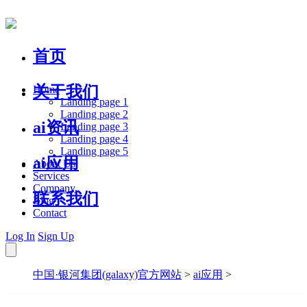
首页
关于我们
Home
Landing page 1
Landing page 2
ai资讯
Landing page 3
Landing page 4
Landing page 5
ai应用
About Us
Services
Company
联系我们
Blog
Contact
Log In
Sign Up
中国·银河集团(galaxy)官方网站
>
ai应用
>