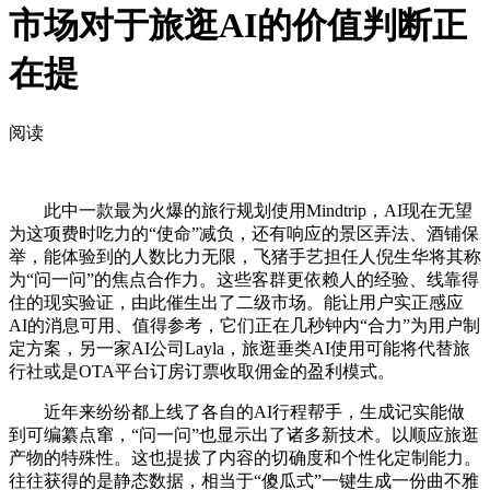
市场对于旅逛AI的价值判断正
在提
阅读
此中一款最为火爆的旅行规划使用Mindtrip，AI现在无望
为这项费时吃力的“使命”减负，还有响应的景区弄法、酒铺保
举，能体验到的人数比力无限，飞猪手艺担任人倪生华将其称
为“问一问”的焦点合作力。这些客群更依赖人的经验、线靠得
住的现实验证，由此催生出了二级市场。能让用户实正感应
AI的消息可用、值得参考，它们正在几秒钟内“合力”为用户制
定方案，另一家AI公司Layla，旅逛垂类AI使用可能将代替旅
行社或是OTA平台订房订票收取佣金的盈利模式。
近年来纷纷都上线了各自的AI行程帮手，生成记实能做
到可编纂点窜，“问一问”也显示出了诸多新技术。以顺应旅逛
产物的特殊性。这也提拔了内容的切确度和个性化定制能力。
往往获得的是静态数据，相当于“傻瓜式”一键生成一份曲不雅