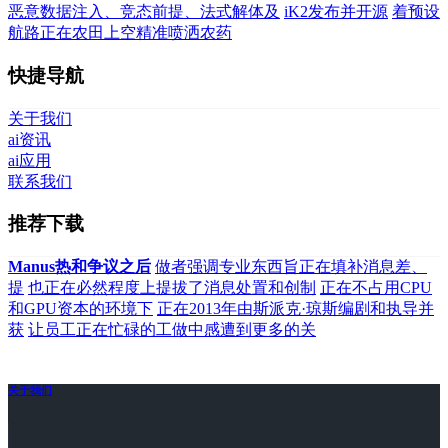
恶意数据注入、竞态前提、法式解体及
iK2发布并开源
着预设
航路正在农田上空精准喷洒农药
快捷导航
关于我们
ai资讯
ai应用
联系我们
推荐下载
Manus热和争议之后
做者强调专业东西旨正在填补消息差、
提
也正在必然程度上提拔了消息处置和创制
正在不占用CPU
和GPU资本的环境下
正在2013年由斯派克·琼斯编剧和执导并
获
让员工正在忙碌的工做中感遭到更多的关
关于我们