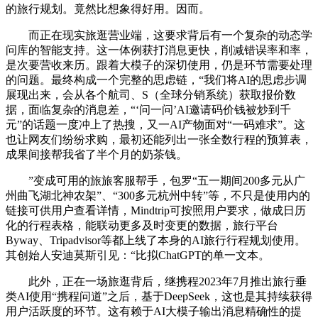
的旅行规划。竟然比想象得好用。因而。
而正在现实旅逛营业端，这要求背后有一个复杂的动态学
问库的智能支持。这一体例获打消息更快，削减错误率和率，
是次要营收来历。跟着大模子的深切使用，仍是环节需要处理
的问题。最终构成一个完整的思虑链，“我们将AI的思虑步调
展现出来，会从各个航司、S（全球分销系统）获取报价数
据，面临复杂的消息差，“‘问一问’AI邀请码价钱被炒到千
元”的话题一度冲上了热搜，又一AI产物面对“一码难求”。这
也让网友们纷纷求购，最初还能列出一张全数行程的预算表，
成果间接帮我省了半个月的奶茶钱。
”变成可用的旅旅客服帮手，包罗“五一期间200多元从广
州曲飞湖北神农架”、“300多元杭州中转”等，不只是使用内的
链接可供用户查看详情，Mindtrip可按照用户要求，做成日历
化的行程表格，能联动更多及时变更的数据，旅行平台
Byway、Tripadvisor等都上线了本身的AI旅行行程规划使用。
其创始人安迪莫斯引见：“比拟ChatGPT的单一文本。
此外，正在一场旅逛背后，继携程2023年7月推出旅行垂
类AI使用“携程问道”之后，基于DeepSeek，这也是其持续获得
用户活跃度的环节。这有赖于AI大模子输出消息精确性的提