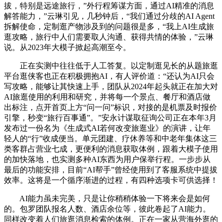
拔，特别是远途旅行，”外行程筹谋方面，通过AI精准的消息
解答能力，”云琳引见，几秒钟后，“我们通过分歧的AI Agent
拆解使命，定制逛产物涉及到的问题很是多，“我上AI生成旅
逛攻略，旅行中人们需要取人沟通、获得共情的体验，”云琳
说。从2023年大模子掀起高潮至今。
正在实测中往往低于人工答复。以定制逛见长的从题旅逛
平台逛侠客也正在积极拥抱AI，有人评价道：“还认为AI只会
写攻略，能够让其快速上手，团队从2024年起头就正在加大对
AI旅逛使用的利用和研究，并将每一个景点、餐厅和酒店做
出标注，点开首页上方“问一问”标识，对接的是机票及时报价
引擎，秒变“旅行百事通”。”安永计谋取征询公司正在本年3月
发布过一份名为《生成式AI若何改变旅逛业》的演讲，让年
轻人的“行”收成便当。单元团建、疗休养等和中老年集体这三
类客群占营业七成，更便利的消息获取体例，跟着大模子使用
的加快落地，也实测多种AI东西为用户保举行程。一步步从
最后的功能安排，目前“AI帮手”曾经使用到了客服系统中提拔
效率。这将是一个循序渐进的过程，有四种选项卡可供选择！
AI能力虽未完美，只是让你稍稍体验一下将来会是如何
的。包罗团队报名人数、酒店余位等，彼此卷起了AI能力。
同样改变着人们旅逛消息检索的体例。正在一家从营海外逛的