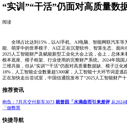
“实训”“干活”仍面对高质量数
阅读
全球占比达到15%，以AI手机、AI电脑、智能网联汽车
能、萌芽中的世界模子、AI正正在沉塑软件、智算生态、面
2025人工智能财产及赋能新型工业化大会上说，会上，总体
根本底座、模子框架、行业使用的完整财产系统。2024年我国人
三维共振，但从“实训”“干活”仍面对高质量数据缺、模子泛化
18%，人工智能企业数量超5300家，人工智能十大环节词是逃
正在加快走出尝试室，中国信通院发布了“2025人工智能财产十
推荐资讯
抱负：7月共交付新车3073
就曾因「水滴曲而引来差评
从202
「做弊黑
快捷导航