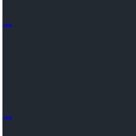
ai资讯
ai应用