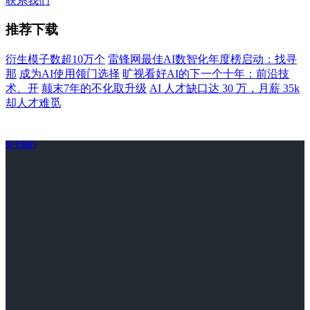
联系我们
推荐下载
衍生模子数超10万个
雷锋网最佳AI数智化年度榜启动：找寻
那
成为AI使用领门选择
旷视看好AI的下一个十年：前沿技
术、开
颠末7年的不化取升级
AI 人才缺口达 30 万，月薪 35k
却人才难觅
关于我们