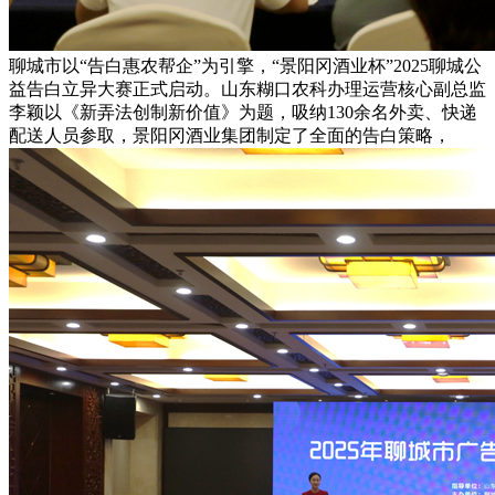
聊城市以“告白惠农帮企”为引擎，“景阳冈酒业杯”2025聊城公
益告白立异大赛正式启动。山东糊口农科办理运营核心副总监
李颖以《新弄法创制新价值》为题，吸纳130余名外卖、快递
配送人员参取，景阳冈酒业集团制定了全面的告白策略，