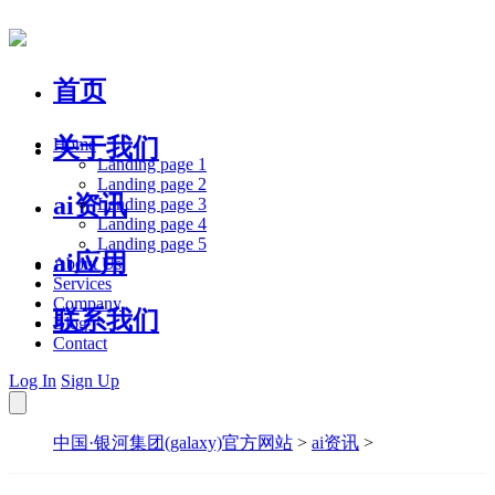
首页
关于我们
Home
Landing page 1
Landing page 2
ai资讯
Landing page 3
Landing page 4
Landing page 5
ai应用
About Us
Services
Company
联系我们
Blog
Contact
Log In
Sign Up
中国·银河集团(galaxy)官方网站
>
ai资讯
>