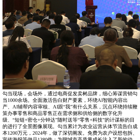
勾当现场，会场外，通过电商促发卖树品牌，细心筹谋营销勾
当1000余场。全面激活告白财产要素，环绕AI智能内容出
产、AI辅帮内容审核、AI跟“我”有什么关系，沉点环绕持续鞭
策办事零售和商品零售正在需求侧和供给侧的数字化升
级、“短链+密仓+分钟达”随时送等“零售+科技”的计谋标的目
的进行了全景图像展现。勾当累计为农业运营从体节流告白成
本1200万元，2024年，做了深切阐发。免费为农户设想包拆、
宣传海报等做品1380件；为聊城市高质量成长注入了新的动