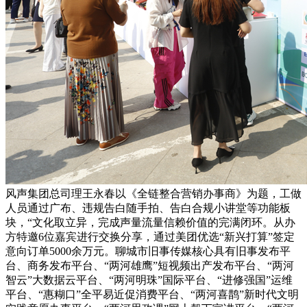
风声集团总司理王永春以《全链整合营销办事商》为题，工做
人员通过广布、违规告白随手拍、告白合规小讲堂等功能板
块，“文化取立异，完成声量流量信赖价值的完满闭环。从办
方特邀6位嘉宾进行交换分享，通过美团优选“新兴打算”签定
意向订单5000余万元。聊城市旧事传媒核心具有旧事发布平
台、商务发布平台、“两河雄鹰”短视频出产发布平台、“两河
智云”大数据云平台、“两河明珠”国际平台、“进修强国”运维
平台、“惠糊口”全平易近促消费平台、“两河喜鹊”新时代文明