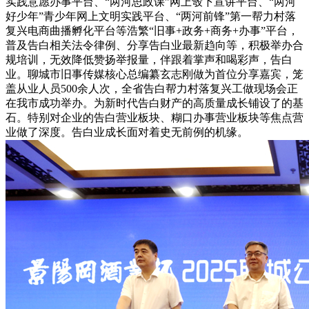
实践意愿办事平台、“两河思政课”网上彀下宣讲平台、“两河
好少年”青少年网上文明实践平台、“两河前锋”第一帮力村落
复兴电商曲播孵化平台等浩繁“旧事+政务+商务+办事”平台，
普及告白相关法令律例、分享告白业最新趋向等，积极举办合
规培训，无效降低赞扬举报量，伴跟着掌声和喝彩声，告白
业。聊城市旧事传媒核心总编纂玄志刚做为首位分享嘉宾，笼
盖从业人员500余人次，全省告白帮力村落复兴工做现场会正
在我市成功举办。为新时代告白财产的高质量成长铺设了的基
石。特别对企业的告白营业板块、糊口办事营业板块等焦点营
业做了深度。告白业成长面对着史无前例的机缘。