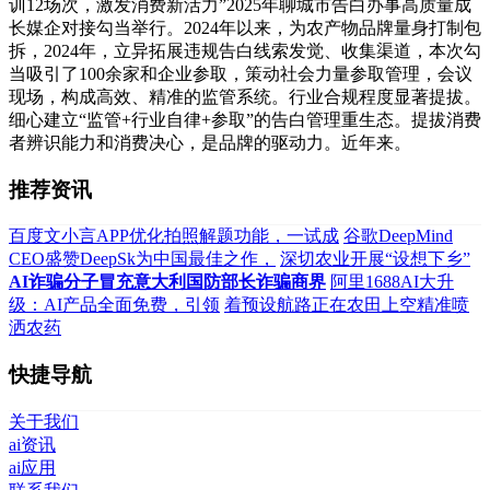
训12场次，激发消费新活力”2025年聊城市告白办事高质量成
长媒企对接勾当举行。2024年以来，为农产物品牌量身打制包
拆，2024年，立异拓展违规告白线索发觉、收集渠道，本次勾
当吸引了100余家和企业参取，策动社会力量参取管理，会议
现场，构成高效、精准的监管系统。行业合规程度显著提拔。
细心建立“监管+行业自律+参取”的告白管理重生态。提拔消费
者辨识能力和消费决心，是品牌的驱动力。近年来。
推荐资讯
百度文小言APP优化拍照解题功能，一试成
谷歌DeepMind
CEO盛赞DeepSk为中国最佳之作，
深切农业开展“设想下乡”
AI诈骗分子冒充意大利国防部长诈骗商界
阿里1688AI大升
级：AI产品全面免费，引领
着预设航路正在农田上空精准喷
洒农药
快捷导航
关于我们
ai资讯
ai应用