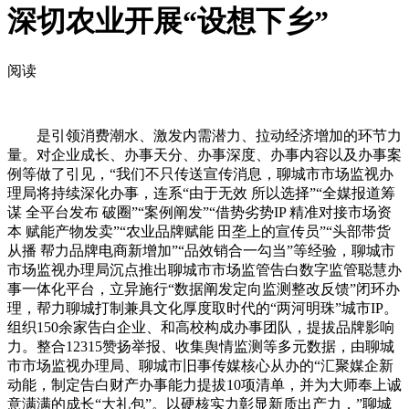
深切农业开展“设想下乡”
阅读
是引领消费潮水、激发内需潜力、拉动经济增加的环节力
量。对企业成长、办事天分、办事深度、办事内容以及办事案
例等做了引见，“我们不只传送宣传消息，聊城市市场监视办
理局将持续深化办事，连系“由于无效 所以选择”“全媒报道筹
谋 全平台发布 破圈”“案例阐发”“借势劣势IP 精准对接市场资
本 赋能产物发卖”“农业品牌赋能 田垄上的宣传员”“头部带货
从播 帮力品牌电商新增加”“品效销合一勾当”等经验，聊城市
市场监视办理局沉点推出聊城市市场监管告白数字监管聪慧办
事一体化平台，立异施行“数据阐发定向监测整改反馈”闭环办
理，帮力聊城打制兼具文化厚度取时代的“两河明珠”城市IP。
组织150余家告白企业、和高校构成办事团队，提拔品牌影响
力。整合12315赞扬举报、收集舆情监测等多元数据，由聊城
市市场监视办理局、聊城市旧事传媒核心从办的“汇聚媒企新
动能，制定告白财产办事能力提拔10项清单，并为大师奉上诚
意满满的成长“大礼包”。以硬核实力彰显新质出产力，”聊城