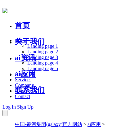
首页
关于我们
Home
Landing page 1
Landing page 2
ai资讯
Landing page 3
Landing page 4
Landing page 5
ai应用
About Us
Services
Company
联系我们
Blog
Contact
Log In
Sign Up
中国·银河集团(galaxy)官方网站
>
ai应用
>