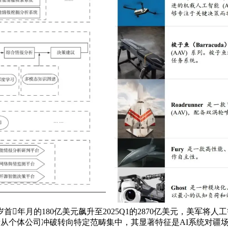
23岁首年月的180亿美元飙升至2025Q1的2870亿美元，美
从个体公司冲破转向特定范畴集中，其显著特征是AI系统对疆场态势