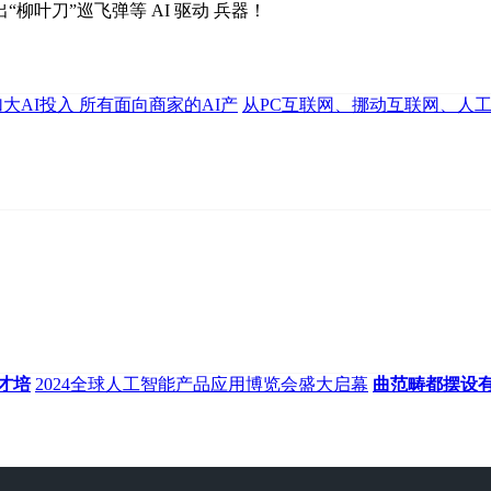
柳叶刀”巡飞弹等 AI 驱动 兵器！
加大AI投入 所有面向商家的AI产
从PC互联网、挪动互联网、人
才培
2024全球人工智能产品应用博览会盛大启幕
曲范畴都摆设有