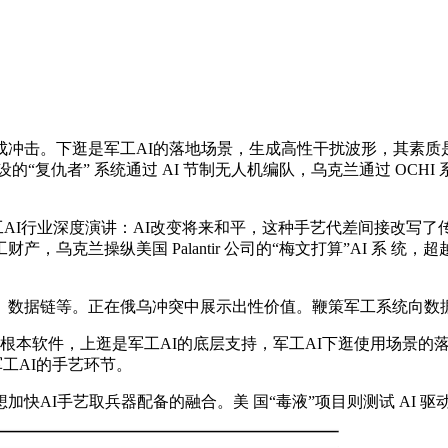
击。下逛是军工AI的落地场景，生成高性干扰波形，其素质是将
复仇者” 系统通过 AI 节制无人机编队，乌克兰通过 OCHI 
-军工AI行业深度演讲：AI改变将来和平，这种手艺代差间接改
乌克兰操纵美国 Palantir 公司的“梅文打算”AI 系 
数据链等。正在俄乌冲突中展示出性价值。鞭策军工系统向数
本软件，上逛是军工AI的底层支持，军工AI下逛使用场景的落
工AI的手艺环节。
快AI手艺取兵器配备的融合。美 国“毒液”项目则测试 AI 