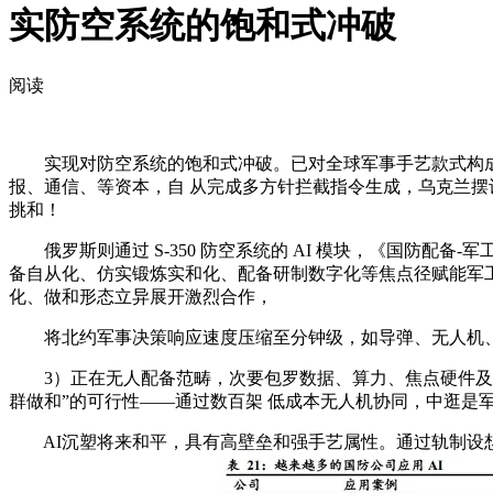
实防空系统的饱和式冲破
阅读
实现对防空系统的饱和式冲破。已对全球军事手艺款式构成冲
报、通信、等资本，自 从完成多方针拦截指令生成，乌克兰摆设的“
挑和！
俄罗斯则通过 S-350 防空系统的 AI 模块，《国防配备
备自从化、仿实锻炼实和化、配备研制数字化等焦点径赋能军工财产，
化、做和形态立异展开激烈合作，
将北约军事决策响应速度压缩至分钟级，如导弹、无人机、
3）正在无人配备范畴，次要包罗数据、算力、焦点硬件及根
群做和”的可行性——通过数百架 低成本无人机协同，中逛是军
AI沉塑将来和平，具有高壁垒和强手艺属性。通过轨制设想加