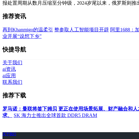
报处置周期从数月压缩至分钟级，2024岁尾以来，俄罗斯则推出“
推荐资讯
再到Khanmigo的温柔引
整参取人工智能项目开辟
阿里1688：
业开展“设想下乡”
快捷导航
关于我们
ai资讯
ai应用
联系我们
推荐下载
罗马诺：曼联将签下姆贝
更正在使用场景拓展、财产融合和人
求、
SK 海力士推出全球首款 DDR5 DRAM
关于我们